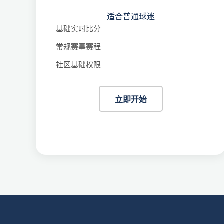
适合普通球迷
基础实时比分
常规赛事赛程
社区基础权限
立即开始