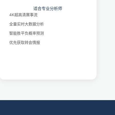
适合专业分析师
4K超高清赛事流
全量实时大数据分析
智能胜平负概率预测
优先获取转会情报
立即订阅