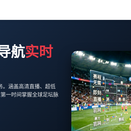
网导航
实时
服务。涵盖高清直播、超低
您第一时间掌握全球足坛脉