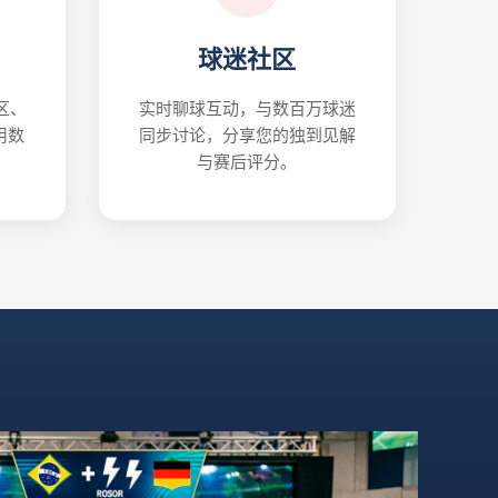
球迷社区
区、
实时聊球互动，与数百万球迷
用数
同步讨论，分享您的独到见解
。
与赛后评分。