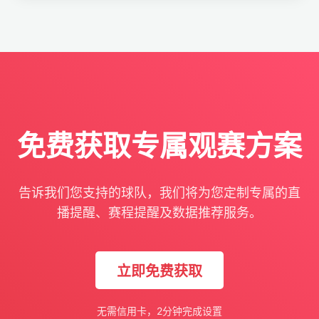
免费获取专属观赛方案
告诉我们您支持的球队，我们将为您定制专属的直
播提醒、赛程提醒及数据推荐服务。
立即免费获取
无需信用卡，2分钟完成设置