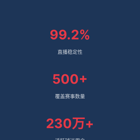
99.2%
直播稳定性
500+
覆盖赛事数量
230万+