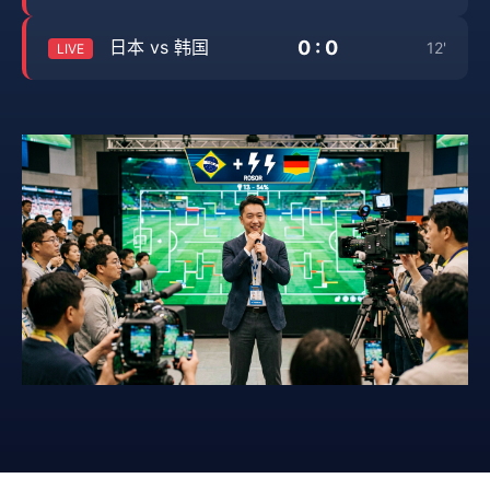
0 : 0
日本 vs 韩国
12'
LIVE