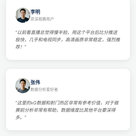
李明
资深观赛用户
“以前看直播总觉得慢半拍，用这个平台后比分推送
极快，几乎和电视同步，高清画质非常稳定，强烈推
荐！”
张伟
数据分析爱好者
“这里的xG数据和射门热区非常有参考价值，对于做
赛前分析非常有帮助，数据维度比其他平台要深得
多。”