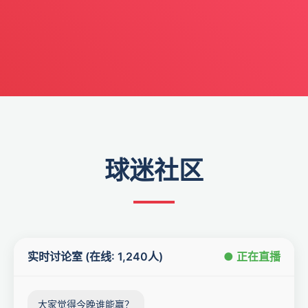
球迷社区
实时讨论室 (在线: 1,240人)
● 正在直播
大家觉得今晚谁能赢？