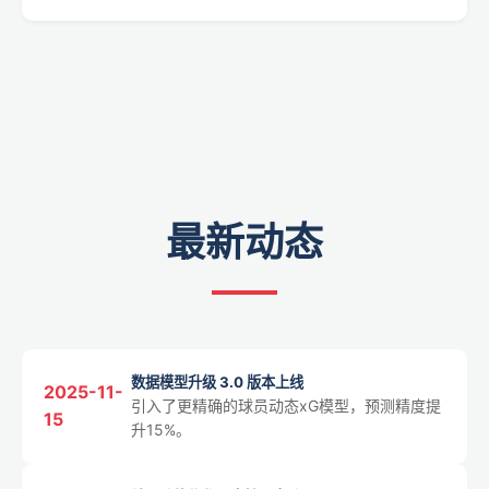
最新动态
数据模型升级 3.0 版本上线
2025-11-
引入了更精确的球员动态xG模型，预测精度提
15
升15%。