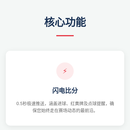
核心功能
⚡
闪电比分
0.5秒极速推送，涵盖进球、红黄牌及点球提醒，确
保您始终走在赛场动态的最前沿。