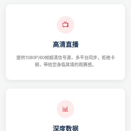
📺
高清直播
提供1080P/60帧超清信号源，多平台同步，拒绝卡
顿，带给您身临其境的观赛感。
📊
深度数据