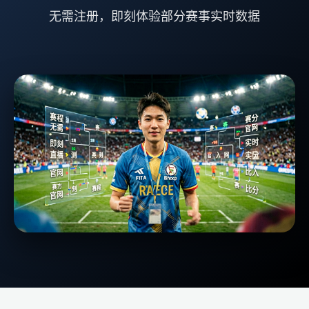
无需注册，即刻体验部分赛事实时数据