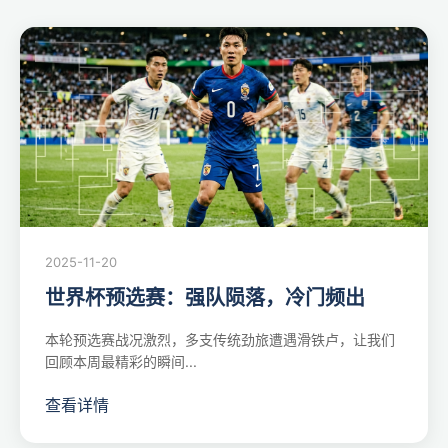
2025-11-20
世界杯预选赛：强队陨落，冷门频出
本轮预选赛战况激烈，多支传统劲旅遭遇滑铁卢，让我们
回顾本周最精彩的瞬间...
查看详情