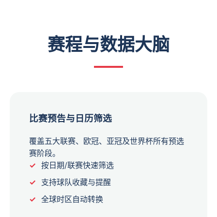
赛程与数据大脑
比赛预告与日历筛选
覆盖五大联赛、欧冠、亚冠及世界杯所有预选
赛阶段。
按日期/联赛快速筛选
支持球队收藏与提醒
全球时区自动转换