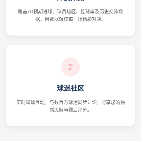
覆盖xG预期进球、球员热区、控球率及历史交锋数
据，用数据解读每一场精彩对决。
💬
球迷社区
实时聊球互动，与数百万球迷同步讨论，分享您的独
到见解与赛后评分。