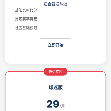
适合普通球迷
基础实时比分
常规赛事赛程
社区基础权限
立即开始
最受欢迎
球迷版
29
/月