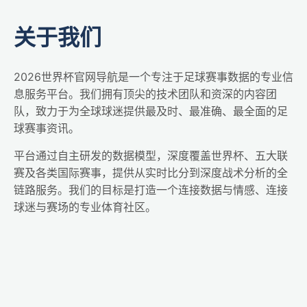
关于我们
2026世界杯官网导航是一个专注于足球赛事数据的专业信
息服务平台。我们拥有顶尖的技术团队和资深的内容团
队，致力于为全球球迷提供最及时、最准确、最全面的足
球赛事资讯。
平台通过自主研发的数据模型，深度覆盖世界杯、五大联
赛及各类国际赛事，提供从实时比分到深度战术分析的全
链路服务。我们的目标是打造一个连接数据与情感、连接
球迷与赛场的专业体育社区。