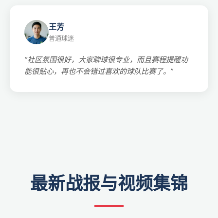
王芳
普通球迷
“社区氛围很好，大家聊球很专业，而且赛程提醒功
能很贴心，再也不会错过喜欢的球队比赛了。”
最新战报与视频集锦