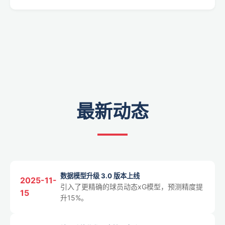
最新动态
数据模型升级 3.0 版本上线
2025-11-
引入了更精确的球员动态xG模型，预测精度提
15
升15%。