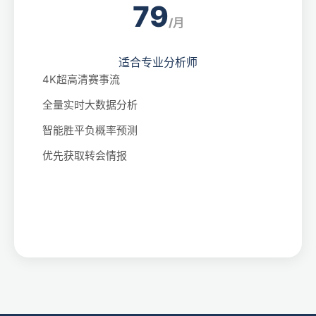
79
/月
适合专业分析师
4K超高清赛事流
全量实时大数据分析
智能胜平负概率预测
优先获取转会情报
立即订阅