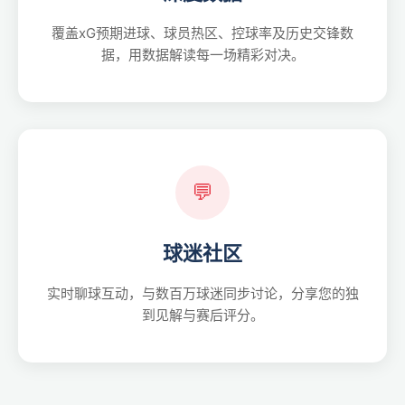
覆盖xG预期进球、球员热区、控球率及历史交锋数
据，用数据解读每一场精彩对决。
💬
球迷社区
实时聊球互动，与数百万球迷同步讨论，分享您的独
到见解与赛后评分。