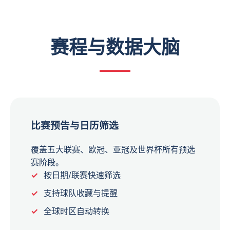
赛程与数据大脑
比赛预告与日历筛选
覆盖五大联赛、欧冠、亚冠及世界杯所有预选
赛阶段。
按日期/联赛快速筛选
支持球队收藏与提醒
全球时区自动转换