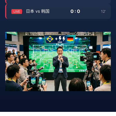
0 : 0
日本 vs 韩国
12'
LIVE