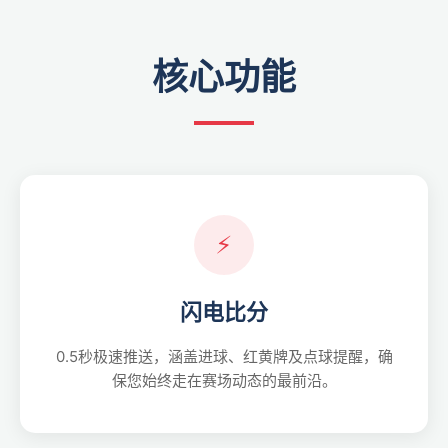
核心功能
⚡
闪电比分
0.5秒极速推送，涵盖进球、红黄牌及点球提醒，确
保您始终走在赛场动态的最前沿。