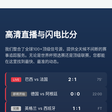
高清直播与闪电比分
我们整合了全球100+顶级信号源，提供全天候不间断的赛
事追踪服务。无论是世界杯预选赛还是顶级联赛，您都能
在这里找到最快、最准的动态。
2 : 1
巴西 vs 法国
75'
LIVE
0 : 0
德国 vs 阿根廷
22:00
即将开始
1 : 1
英格兰 vs 西班牙
FT
完赛