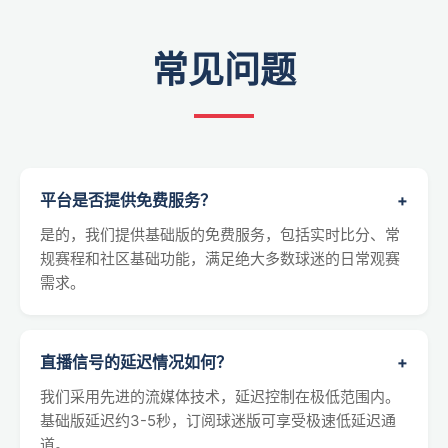
常见问题
平台是否提供免费服务？
+
是的，我们提供基础版的免费服务，包括实时比分、常
规赛程和社区基础功能，满足绝大多数球迷的日常观赛
需求。
直播信号的延迟情况如何？
+
我们采用先进的流媒体技术，延迟控制在极低范围内。
基础版延迟约3-5秒，订阅球迷版可享受极速低延迟通
道。