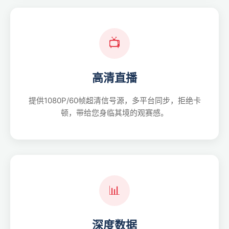
📺
高清直播
提供1080P/60帧超清信号源，多平台同步，拒绝卡
顿，带给您身临其境的观赛感。
📊
深度数据