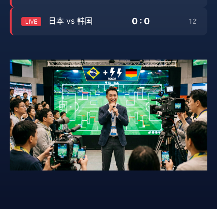
0 : 0
日本 vs 韩国
12'
LIVE