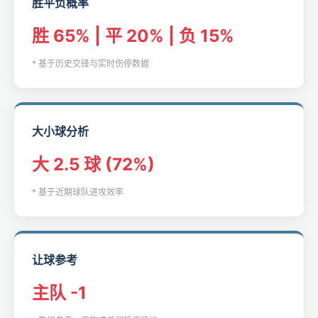
胜平负概率
胜 65% | 平 20% | 负 15%
* 基于历史交锋与实时伤停数据
大小球分析
大 2.5 球 (72%)
* 基于近期球队进攻效率
让球参考
主队 -1