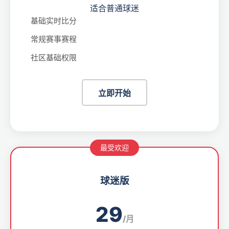
适合普通球迷
基础实时比分
常规赛事赛程
社区基础权限
立即开始
最受欢迎
球迷版
29
/月