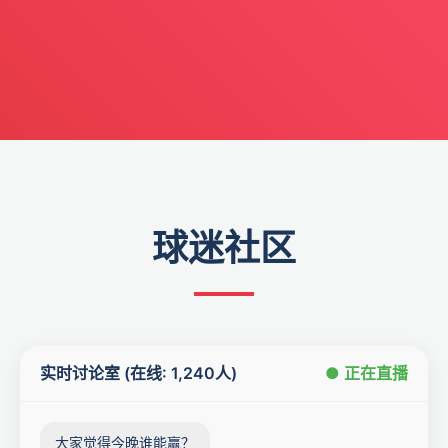
球迷社区
实时讨论室 (在线: 1,240人)
● 正在直播
大家觉得今晚谁能赢？