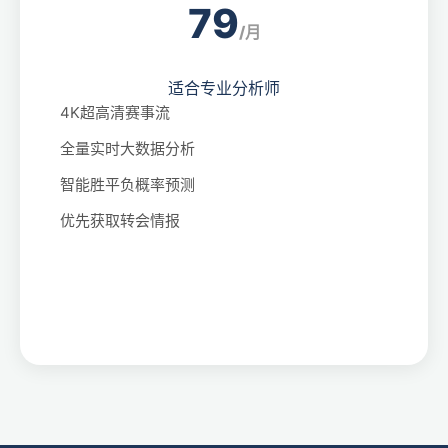
79
/月
适合专业分析师
4K超高清赛事流
全量实时大数据分析
智能胜平负概率预测
优先获取转会情报
立即订阅