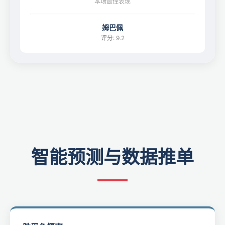
本场最佳表现
姆巴佩
评分: 9.2
智能预测与数据推单