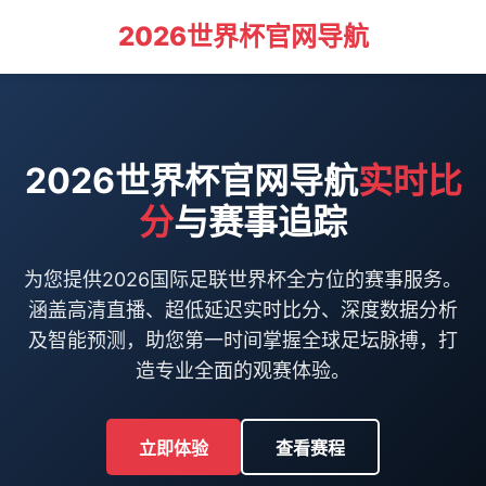
2026世界杯官网导航
2026世界杯官网导航
实时比
分
与赛事追踪
为您提供2026国际足联世界杯全方位的赛事服务。
涵盖高清直播、超低延迟实时比分、深度数据分析
及智能预测，助您第一时间掌握全球足坛脉搏，打
造专业全面的观赛体验。
立即体验
查看赛程