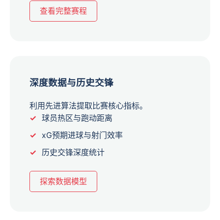
查看完整赛程
深度数据与历史交锋
利用先进算法提取比赛核心指标。
球员热区与跑动距离
xG预期进球与射门效率
历史交锋深度统计
探索数据模型