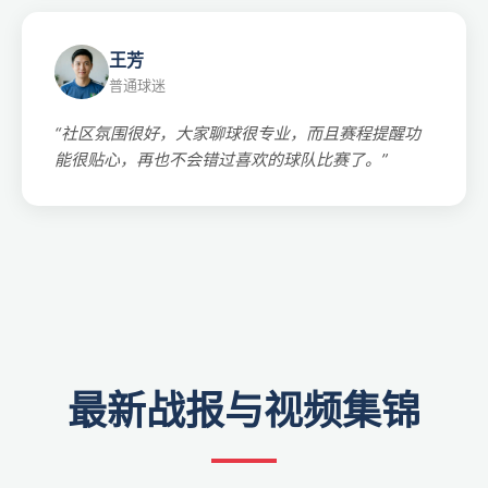
王芳
普通球迷
“社区氛围很好，大家聊球很专业，而且赛程提醒功
能很贴心，再也不会错过喜欢的球队比赛了。”
最新战报与视频集锦