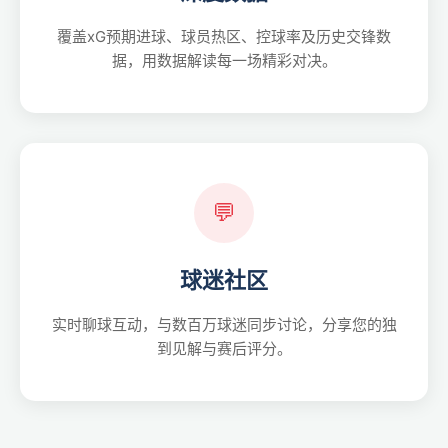
覆盖xG预期进球、球员热区、控球率及历史交锋数
据，用数据解读每一场精彩对决。
💬
球迷社区
实时聊球互动，与数百万球迷同步讨论，分享您的独
到见解与赛后评分。