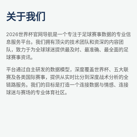
关于我们
2026世界杯官网导航是一个专注于足球赛事数据的专业信
息服务平台。我们拥有顶尖的技术团队和资深的内容团
队，致力于为全球球迷提供最及时、最准确、最全面的足
球赛事资讯。
平台通过自主研发的数据模型，深度覆盖世界杯、五大联
赛及各类国际赛事，提供从实时比分到深度战术分析的全
链路服务。我们的目标是打造一个连接数据与情感、连接
球迷与赛场的专业体育社区。