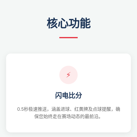
核心功能
⚡
闪电比分
0.5秒极速推送，涵盖进球、红黄牌及点球提醒，确
保您始终走在赛场动态的最前沿。