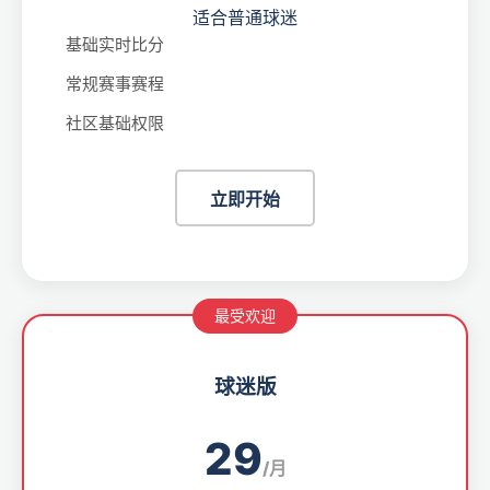
适合普通球迷
基础实时比分
常规赛事赛程
社区基础权限
立即开始
最受欢迎
球迷版
29
/月