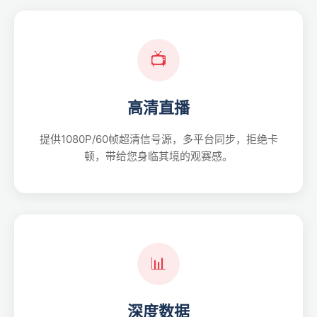
📺
高清直播
提供1080P/60帧超清信号源，多平台同步，拒绝卡
顿，带给您身临其境的观赛感。
📊
深度数据