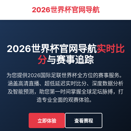
2026世界杯官网导航
2026世界杯官网导航
实时比
分
与赛事追踪
为您提供2026国际足联世界杯全方位的赛事服务。
涵盖高清直播、超低延迟实时比分、深度数据分析
及智能预测，助您第一时间掌握全球足坛脉搏，打
造专业全面的观赛体验。
立即体验
查看赛程