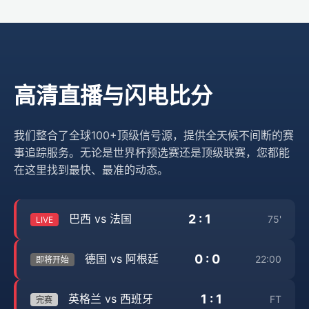
高清直播与闪电比分
我们整合了全球100+顶级信号源，提供全天候不间断的赛
事追踪服务。无论是世界杯预选赛还是顶级联赛，您都能
在这里找到最快、最准的动态。
2 : 1
巴西 vs 法国
75'
LIVE
0 : 0
德国 vs 阿根廷
22:00
即将开始
1 : 1
英格兰 vs 西班牙
FT
完赛