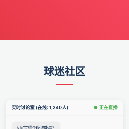
球迷社区
实时讨论室 (在线: 1,240人)
● 正在直播
大家觉得今晚谁能赢？