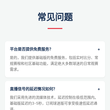
常见问题
平台是否提供免费服务？
+
是的，我们提供基础版的免费服务，包括实时比分、常
规赛程和社区基础功能，满足绝大多数球迷的日常观赛
需求。
直播信号的延迟情况如何？
+
我们采用先进的流媒体技术，延迟控制在极低范围内。
基础版延迟约3-5秒，订阅球迷版可享受极速低延迟通
道。