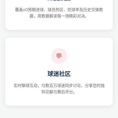
覆盖xG预期进球、球员热区、控球率及历史交锋数
据，用数据解读每一场精彩对决。
💬
球迷社区
实时聊球互动，与数百万球迷同步讨论，分享您的独
到见解与赛后评分。