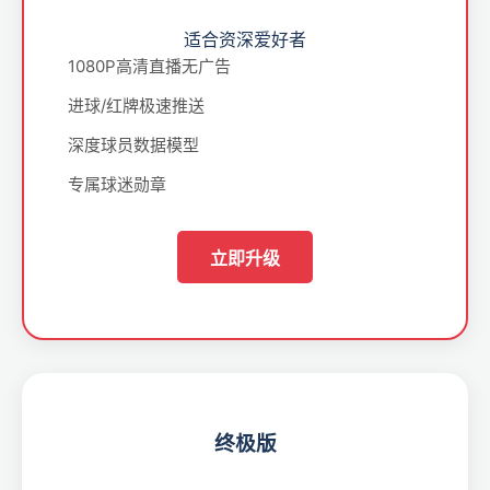
适合资深爱好者
1080P高清直播无广告
进球/红牌极速推送
深度球员数据模型
专属球迷勋章
立即升级
终极版