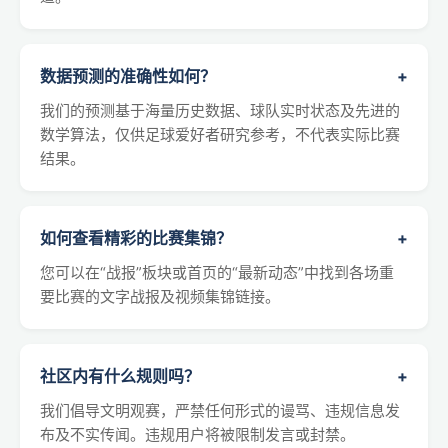
数据预测的准确性如何？
+
我们的预测基于海量历史数据、球队实时状态及先进的
数学算法，仅供足球爱好者研究参考，不代表实际比赛
结果。
如何查看精彩的比赛集锦？
+
您可以在“战报”板块或首页的“最新动态”中找到各场重
要比赛的文字战报及视频集锦链接。
社区内有什么规则吗？
+
我们倡导文明观赛，严禁任何形式的谩骂、违规信息发
布及不实传闻。违规用户将被限制发言或封禁。