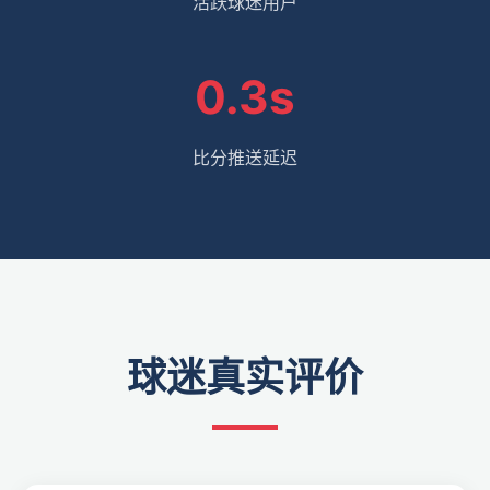
活跃球迷用户
0.3s
比分推送延迟
球迷真实评价