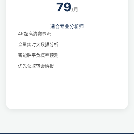
79
/月
适合专业分析师
4K超高清赛事流
全量实时大数据分析
智能胜平负概率预测
优先获取转会情报
立即订阅