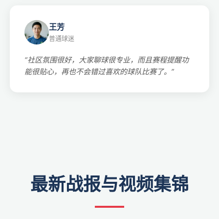
王芳
普通球迷
“社区氛围很好，大家聊球很专业，而且赛程提醒功
能很贴心，再也不会错过喜欢的球队比赛了。”
最新战报与视频集锦