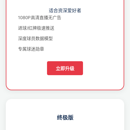
适合资深爱好者
1080P高清直播无广告
进球/红牌极速推送
深度球员数据模型
专属球迷勋章
立即升级
终极版