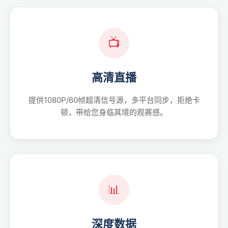
📺
高清直播
提供1080P/60帧超清信号源，多平台同步，拒绝卡
顿，带给您身临其境的观赛感。
📊
深度数据