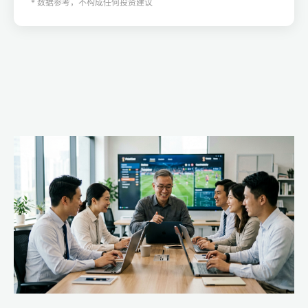
* 数据参考，不构成任何投资建议