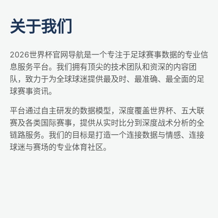
关于我们
2026世界杯官网导航是一个专注于足球赛事数据的专业信
息服务平台。我们拥有顶尖的技术团队和资深的内容团
队，致力于为全球球迷提供最及时、最准确、最全面的足
球赛事资讯。
平台通过自主研发的数据模型，深度覆盖世界杯、五大联
赛及各类国际赛事，提供从实时比分到深度战术分析的全
链路服务。我们的目标是打造一个连接数据与情感、连接
球迷与赛场的专业体育社区。