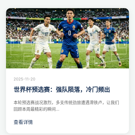
2025-11-20
世界杯预选赛：强队陨落，冷门频出
本轮预选赛战况激烈，多支传统劲旅遭遇滑铁卢，让我们
回顾本周最精彩的瞬间...
查看详情