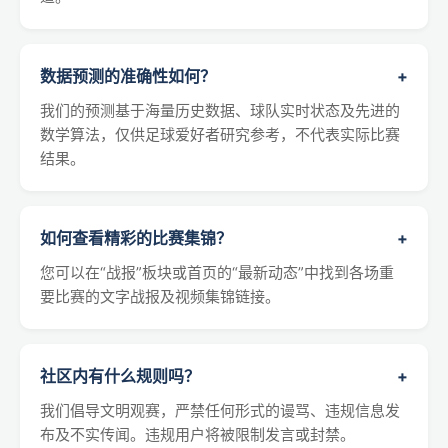
数据预测的准确性如何？
+
我们的预测基于海量历史数据、球队实时状态及先进的
数学算法，仅供足球爱好者研究参考，不代表实际比赛
结果。
如何查看精彩的比赛集锦？
+
您可以在“战报”板块或首页的“最新动态”中找到各场重
要比赛的文字战报及视频集锦链接。
社区内有什么规则吗？
+
我们倡导文明观赛，严禁任何形式的谩骂、违规信息发
布及不实传闻。违规用户将被限制发言或封禁。