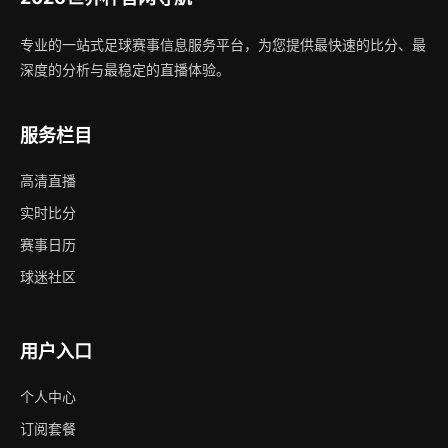
专业的一站式足球赛事信息服务平台，为您提供最快速的比分、最
深度的分析与最稳定的直播体验。
服务栏目
高清直播
实时比分
赛事日历
球迷社区
用户入口
个人中心
订阅套餐