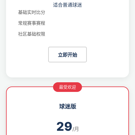
适合普通球迷
基础实时比分
常规赛事赛程
社区基础权限
立即开始
最受欢迎
球迷版
29
/月