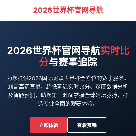
2026世界杯官网导航
2026世界杯官网导航
实时比
分
与赛事追踪
为您提供2026国际足联世界杯全方位的赛事服务。
涵盖高清直播、超低延迟实时比分、深度数据分析
及智能预测，助您第一时间掌握全球足坛脉搏，打
造专业全面的观赛体验。
立即体验
查看赛程