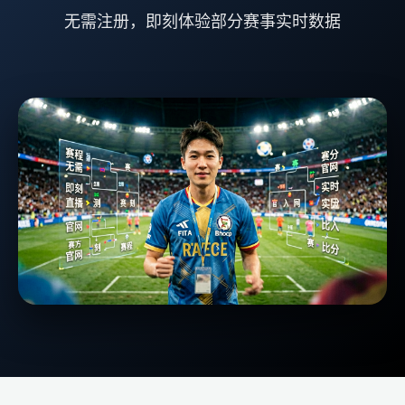
无需注册，即刻体验部分赛事实时数据