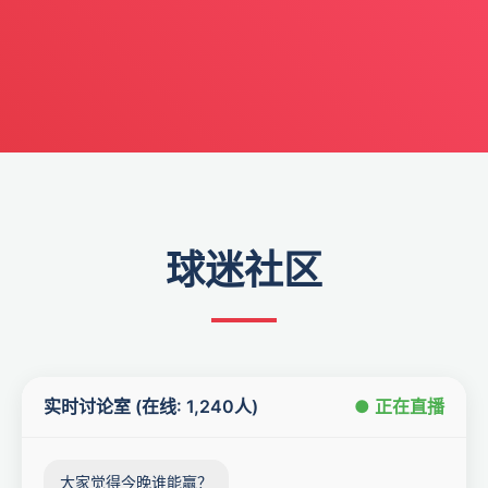
球迷社区
实时讨论室 (在线: 1,240人)
● 正在直播
大家觉得今晚谁能赢？