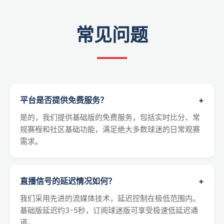
常见问题
平台是否提供免费服务？
+
是的，我们提供基础版的免费服务，包括实时比分、常
规赛程和社区基础功能，满足绝大多数球迷的日常观赛
需求。
直播信号的延迟情况如何？
+
我们采用先进的流媒体技术，延迟控制在极低范围内。
基础版延迟约3-5秒，订阅球迷版可享受极速低延迟通
道。