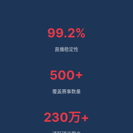
99.2%
直播稳定性
500+
覆盖赛事数量
230万+