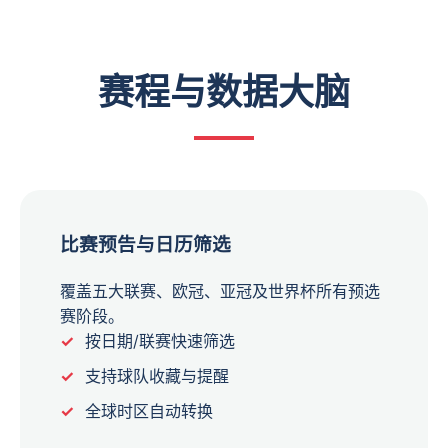
赛程与数据大脑
比赛预告与日历筛选
覆盖五大联赛、欧冠、亚冠及世界杯所有预选
赛阶段。
按日期/联赛快速筛选
支持球队收藏与提醒
全球时区自动转换