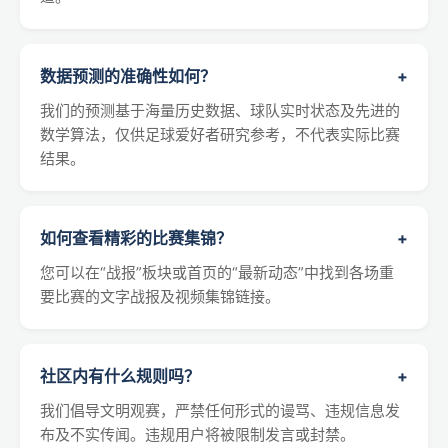
数据预测的准确性如何？
+
我们的预测基于海量历史数据、球队实时状态及先进的
数学算法，仅供足球爱好者研究参考，不代表实际比赛
结果。
如何查看精彩的比赛集锦？
+
您可以在“战报”板块或首页的“最新动态”中找到各场重
要比赛的文字战报及视频集锦链接。
社区内有什么规则吗？
+
我们倡导文明观赛，严禁任何形式的谩骂、违规信息发
布及不实传闻。违规用户将被限制发言或封禁。