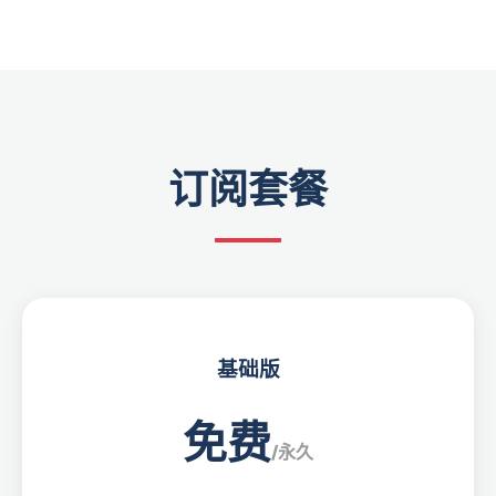
订阅套餐
基础版
免费
/永久