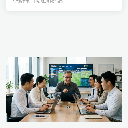
* 数据参考，不构成任何投资建议